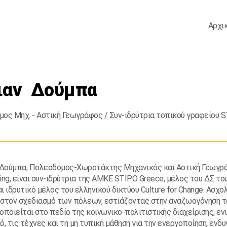
Αρχι
ιαν Δούμπα
ος Μηχ. - Αστική Γεωγράφος / Συν-ιδρύτρια τοπικού γραφείου ST
 Δούμπα, Πολεοδόμος-Χωροτάκτης Μηχανικός και Αστική Γεωγράφος
ing, είναι συν-ιδρύτρια της ΑΜΚΕ STIPO Greece, μέλος του ΔΣ τ
ι ιδρυτικό μέλος του ελληνικού δικτύου Culture for Change. Ασχ
στον σχεδιασμό των πόλεων, εστιάζοντας στην αναζωογόνηση του
οποιείται στο πεδίο της κοινωνικο-πολιτιστικής διαχείρισης, ε
ό, τις τέχνες και τη μη τυπική μάθηση για την ενεργοποίηση, ενδ