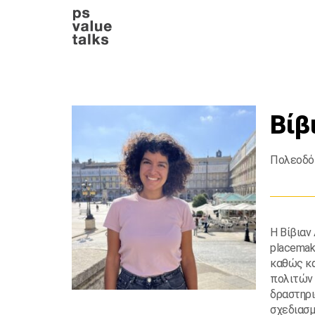
Βίβ
Πολεοδόμ
Η Βίβιαν
placemak
καθώς κα
πολιτών 
δραστηρι
σχεδιασμ