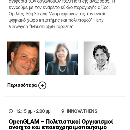
αειφορία των οργανισμών πολιτιστικής αναφοράς; Τι
εννοούμε με τον ενάρετο κύκλο παραγωγής αξίας;
Ομιλίες: Εύη Σαχίνη: “Διαμορφώνοντας τον ενιαίο
ψηφιακό χώρο επιστήμης και πολιτισμού” Harry
Verwayen: “Μουσεία@Europeana”
Περισσότερα
12:15 μμ - 2:00 μμ
INNOVATHENS
OpenGLAM – Πολιτιστικοί Οργανισμοί
ανοιχτό και επαναχρησιμοποιήσιμο