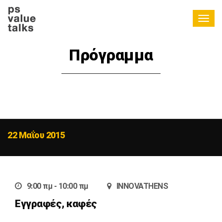
Togg
navig
Πρόγραμμα
22 Μαΐου 2015
9:00 πμ - 10:00 πμ
INNOVATHENS
Εγγραφές, καφές